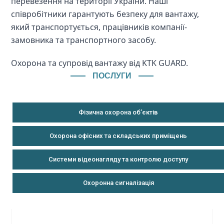
перевезення на території України. Наші 
співробітники гарантують безпеку для вантажу, 
який транспортується, працівників компанії-
замовника та транспортного засобу.
Охорона та супровід вантажу від KTK GUARD.
ПОСЛУГИ
Фізична охорона об’єктів
Охорона офісних та складських приміщень
Системи відеонагляду та контролю доступу
Кваліфікація
Наші співробітники мають високу кваліфікацію
Охоронна сигналізація
щодо перевезення та охорони вантажів.