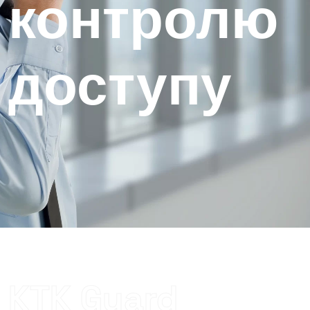
контролю
доступу
KTK Guard